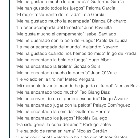
“Me ha gustado mucho lo que había” Guillermo García
“Me han gustado todos los juegos” Paloma García
“El mejor restaurante de mi vida” Lola García
“Me ha gustado mucho la acampada” Blanca Chicharro
“La peor acampada del trimestre” Juan Revuelta
“Me gusta mucho el campamento” Isabel Santiago
“Me he quemado con la bola de Fuego” Pablo Izuzquiza
“La mejor acampada del mundo” Alejandro Navarro
“Me ha gustado cuando nos hemos dormido” Íñigo de Prada
“Me ha encantado la bola de fuego” Hugo Albor
“Me ha encantado la tirolina” Gonzalo Solís
“Me ha encantado mucho la portería” Juan O’ Valle
“He volado en la tirolina” Mateo Vergara
“Mi momento favorito cuando he jugado al futbol” Nicolas Ba
“Me ha encantado todo mucho” Teo Giang Díaz
“Me he convertido en el portero escuadra” Diego Álvarez
“Me ha encantado jugar con la pelota” Pelayo Domínguez
“Me ha encantado la comida” Guillermo Herrera
“Me ha encantado los juegos” Nicolás Gallego
“Ha sido genial la cena del amor” Rodrigo Zotes
“He saltado de rama en rama” Nicolás Cerdán
“Jugar con Carlota y Rodrigo ha sido genial” Inés Santos.