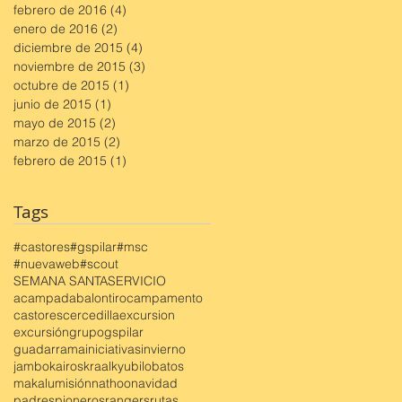
febrero de 2016
(4)
4 entradas
enero de 2016
(2)
2 entradas
diciembre de 2015
(4)
4 entradas
noviembre de 2015
(3)
3 entradas
octubre de 2015
(1)
1 entrada
junio de 2015
(1)
1 entrada
mayo de 2015
(2)
2 entradas
marzo de 2015
(2)
2 entradas
febrero de 2015
(1)
1 entrada
Tags
#castores
#gspilar
#msc
#nuevaweb
#scout
SEMANA SANTA
SERVICIO
acampada
balontiro
campamento
castores
cercedilla
excursion
excursión
grupo
gspilar
guadarrama
iniciativas
invierno
jambo
kairos
kraal
kyubi
lobatos
makalu
misión
nathoo
navidad
padres
pioneros
rangers
rutas