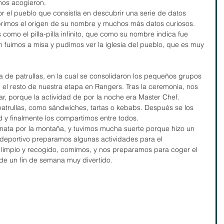
nos acogieron. 
por el pueblo que consistía en descubrir una serie de datos 
brimos el origen de su nombre y muchos más datos curiosos. 
 como el pilla-pilla infinito, que como su nombre indica fue 
n fuimos a misa y pudimos ver la iglesia del pueblo, que es muy 
a de patrullas, en la cual se consolidaron los pequeños grupos 
l resto de nuestra etapa en Rangers. Tras la ceremonia, nos 
r, porque la actividad de por la noche era Master Chef. 
patrullas, como sándwiches, tartas o kebabs. Después se los 
d y finalmente los compartimos entre todos.
inata por la montaña, y tuvimos mucha suerte porque hizo un 
olideportivo preparamos algunas actividades para el 
impio y recogido, comimos, y nos preparamos para coger el 
de un fin de semana muy divertido.