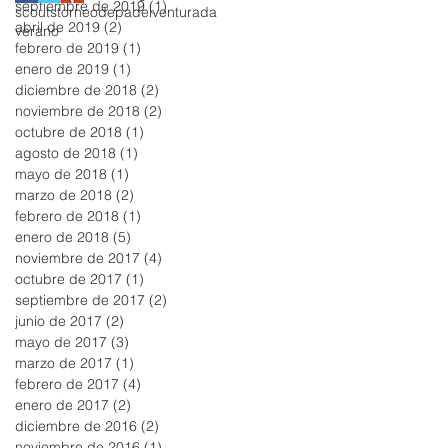
septiembre de 2019
(1)
1 entrada
scouts
torneodepadel
venturada
abril de 2019
(2)
2 entradas
verano
febrero de 2019
(1)
1 entrada
enero de 2019
(1)
1 entrada
diciembre de 2018
(2)
2 entradas
noviembre de 2018
(2)
2 entradas
octubre de 2018
(1)
1 entrada
agosto de 2018
(1)
1 entrada
mayo de 2018
(1)
1 entrada
marzo de 2018
(2)
2 entradas
febrero de 2018
(1)
1 entrada
enero de 2018
(5)
5 entradas
noviembre de 2017
(4)
4 entradas
octubre de 2017
(1)
1 entrada
septiembre de 2017
(2)
2 entradas
junio de 2017
(2)
2 entradas
mayo de 2017
(3)
3 entradas
marzo de 2017
(1)
1 entrada
febrero de 2017
(4)
4 entradas
enero de 2017
(2)
2 entradas
diciembre de 2016
(2)
2 entradas
noviembre de 2016
(1)
1 entrada