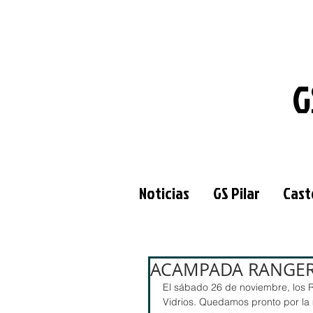
G
Noticias
GS Pilar
Cast
ACAMPADA RANGER
El sábado 26 de noviembre, los 
Vidrios. Quedamos pronto por la 