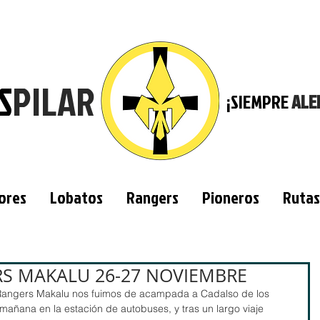
S
PILAR
¡SIEMPRE
ALE
ores
Lobatos
Rangers
Pioneros
Rutas
S MAKALU 26-27 NOVIEMBRE
Rangers Makalu nos fuimos de acampada a Cadalso de los 
mañana en la estación de autobuses, y tras un largo viaje 