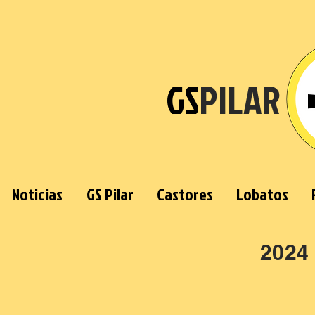
GS
PILAR
Noticias
GS Pilar
Castores
Lobatos
2024 