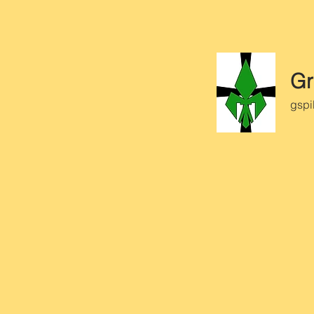
Gr
gspi