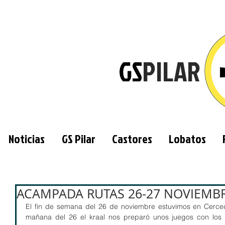
GS
PILAR
Noticias
GS Pilar
Castores
Lobatos
ACAMPADA RUTAS 26-27 NOVIEMBR
El fin de semana del 26 de noviembre estuvimos en Cerced
mañana del 26 el kraal nos preparó unos juegos con los