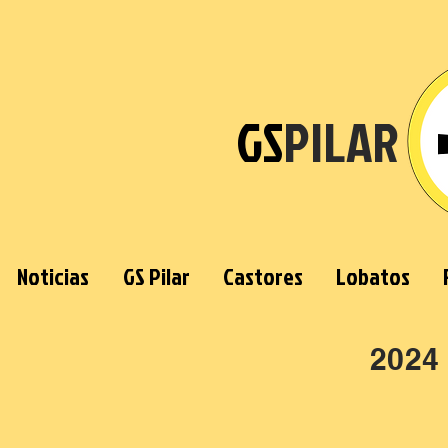
GS
PILAR
Noticias
GS Pilar
Castores
Lobatos
2024 