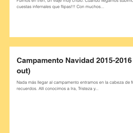
Fuimos en tren, un viaje muy chulo. Cuando llegamos subimos al pueblo con unas ¡¡¡pedazo de
cuestas infernales que flipas!!! Con muchos...
Campamento Navidad 2015-2016 Mintak (Ca
out)
Nada más llegar al campamento entramos en la cabeza de M
recuerdos. Allí conocimos a Ira, Tristeza y...